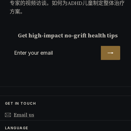
专家的视频访谈。如何为ADHD儿童制定整体治疗
方案。
Get high-impact no-grift health tips
Enter
Subscribe
your
email
GET IN TOUCH
Email us
LANGUAGE