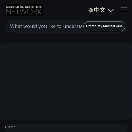
Skip
D
中文
to
i
SIT
a
content
Create
g
Create My MasterClass
a
n
o
personalized
s
expert
t
video
i
c
MasterClass
D
e
t
e
c
t
i
v
Home
/