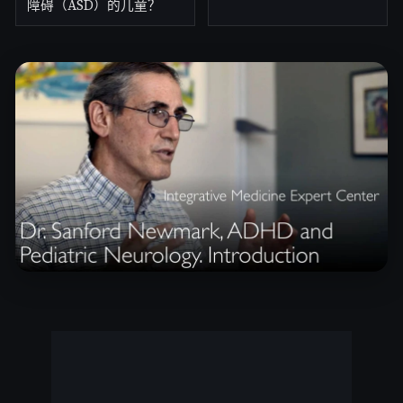
障碍（ASD）的儿童？
Watch full Masterclass with Dr. Sanford Newmark