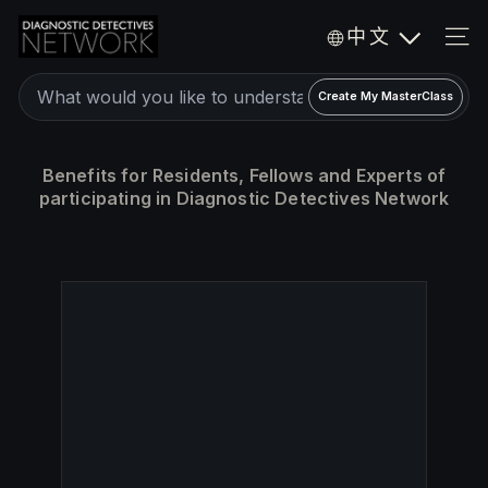
Skip
D
中文
to
i
SIT
a
content
Create
g
Create My MasterClass
a
n
o
personalized
Benefits for Residents, Fellows and Experts of
s
expert
participating in Diagnostic Detectives Network
t
video
i
c
MasterClass
D
e
t
e
c
t
i
v