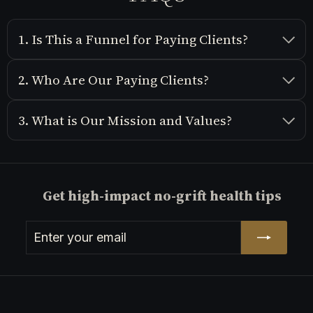
1. Is This a Funnel for Paying Clients?
2. Who Are Our Paying Clients?
3. What is Our Mission and Values?
Get high-impact no-grift health tips
Enter
Subscribe
your
email