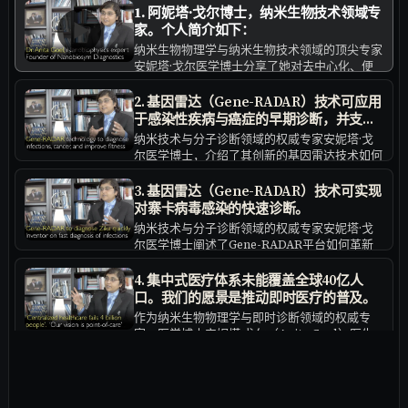
1. 阿妮塔·戈尔博士，纳米生物技术领域专
▶
家。个人简介如下：
纳米生物物理学与纳米生物技术领域的顶尖专家
安妮塔·戈尔医学博士分享了她对去中心化、便
携式医疗未来的愿景。她详细介绍了Gene-
RADAR平台的研发历程——这项纳米技术能够
2. 基因雷达（Gene-RADAR）技术可应用
实现床旁快速精准诊断，从根本上将医疗检测从
于感染性疾病与癌症的早期诊断，并支持
中心化实验室转移至全球任何角落。
个性化健康管理。
纳米技术与分子诊断领域的权威专家安妮塔·戈
尔医学博士，介绍了其创新的基因雷达技术如何
实现对寨卡病毒等传染病的快速、分布式检测。
该床旁诊断系统可在一小时内得出结果，相比传
3. 基因雷达（Gene-RADAR）技术可实现
统实验室检测耗时数周的效率大幅提升，且成本
对寨卡病毒感染的快速诊断。
低廉，适用于全球范围内的诊所、家庭及偏远地
纳米技术与分子诊断领域的权威专家安妮塔·戈
区。
尔医学博士阐述了Gene-RADAR平台如何革新
寨卡病毒检测：该技术通过向患者智能手机直接
提供快速、准确且成本低廉的检测结果，推动医
4. 集中式医疗体系未能覆盖全球40亿人
疗去中心化，有效规避了传统中心化实验室模式
口。我们的愿景是推动即时医疗的普及。
带来的物流与效率瓶颈。
作为纳米生物物理学与即时诊断领域的权威专
家，医学博士安妮塔·戈尔（Anita Goel）医生
指出，集中式医疗模式导致全球超过四十亿人无
法获得充分医疗保障，并进一步描绘了移动化、
5. 基因雷达（Gene-RADAR）如何助力感
去中心化医疗的未来图景。她深入介绍了Gene-
染与癌症的诊断？
RADAR平台的研发历程——这一移动诊断工具
纳米技术与分子诊断领域权威专家安妮塔·戈尔