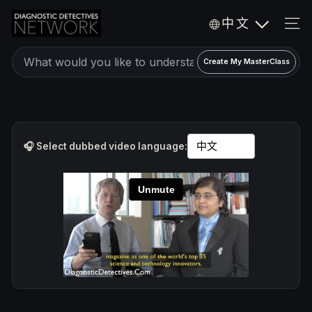
Skip
D
中文
to
i
SIT
a
content
Create
g
Create My MasterClass
a
n
o
personalized
s
expert
t
video
i
🎧 Select dubbed video language:
c
MasterClass
D
e
t
e
c
t
i
v