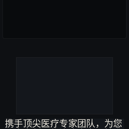
能够实现DNA与RNA生物标志物的实时现场检
（Anita Gore）医学博士深入解析了Gene-
测，助力世界各地的人们随时随地掌握自身健康
RADAR平台如何实现传染病与癌症的实时床旁
主动权。
诊断。该技术通过即时获取基因组信息，助力精
6. 您的DNA如同一架钢琴，而生活方式与
准抗生素选择、疫情动态管控，并推动个性化癌
环境则如同弹奏者，在琴键上“演奏”着您
症治疗方案的优化。
的基因。
基因组学与纳米技术领域的顶尖专家安妮塔·戈
尔医学博士阐释了环境如何动态影响基因，进而
调控疾病风险与个体健康状态。这一观点突破了
基因决定论的局限，转向通过先进诊断工具实现
7. 基因雷达（Gene-RADAR）技术将为疾
实时生物反馈与健康优化的新范式。
病诊断和个体化健康管理提供有力支持。
纳米技术与分子诊断领域的权威专家安妮塔·戈
尔医学博士指出，便携式基因雷达技术平台通过
为消费者和医生提供实时个性化生物数据，优化
健康管理成效，不仅重塑了全球传染病监测模
8. 基因雷达（Gene-RADAR）技术有助于
式，更开启了精准健康的新纪元。
追踪并阻断大流行性感染的传播。
纳米技术与分子诊断领域的权威专家安妮塔·戈
尔医学博士阐述了Gene-RADAR平台如何为传
染病大流行检测提供移动式实时解决方案，满足
超越传统集中式实验室模式的迫切需求，通过即
时现场诊断有效阻断埃博拉、寨卡等疾病的快速
传播。
携手顶尖医疗专家团队，为您