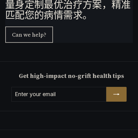
量身定制最优治疗方案，精准
非特异性发现 （注：筛查结果需结合临床
博士特别强调，此类检查存在显著风险，可能引
胰胆管成像（MRCP）是两种常用的影像
评估进一步确诊）
发患者焦虑并导致不必要的后续诊疗操作。他还
匹配您的病情需求。
学检查方法。关于选择MRCP还是内镜逆
作为CT与MRI领域的权威专家，医学博士Kent
提到，这些筛查方法的诊断检出率较低，且缺乏
行胰胆管造影（ERCP），需根据临床具
Yucel医生深入阐述了MRI（磁共振成像）及
能够证明其可降低死亡率的科学依据。
体情况决定：MRCP为无创检查，适用于
MRCP（磁共振胰胆管成像）在肝脏与胰腺疾病
初步筛查或无法耐受侵入性操作的患者；
诊断中的关键价值。他详细介绍了何时应考虑采
11. 胰腺癌筛查。肝癌筛查。共10项。
Can we help?
ERCP则兼具诊断与治疗功能，但属于有
用这类无创影像学检查，并清晰对比了MRCP与
放射学与磁共振成像（MRI）领域的权威专家、
创操作，风险相对较高。建议在医生指导
更具侵入性的ERCP（内镜逆行胰胆管造影）之
医学博士肯特·尤塞尔医生深入解析了癌症筛查
间的区别。此外，Yucel医生还探讨了胰腺癌筛
下综合评估后选择。
的关键差异。他详细阐述了为何胰腺癌筛查在普
查的适用范围限制，并特别强调了一项重要例
通人群中效果有限，并明确指出肝癌高危人群
外：针对患有肝硬化或脂肪肝的高危人群，应积
——通过MRI与超声监测可显著获益的群体。尤
12. 肾脏CT检查常用于血尿的病因排查。
极进行肝癌筛查。
塞尔医生特别强调，肝硬化患者若能早期发现肝
什么是无痛性血尿？11
细胞癌，有望实现临床治愈。
放射学与先进影像领域的权威专家、医学博士肯
Get high-impact no-grift health tips
特·尤塞尔医生强调了肾脏CT扫描在诊断无痛性
血尿中的核心价值。他指出，无痛血尿是肾癌和
膀胱癌的重要预警信号，需引起高度重视。尤塞
13. 如何诊断深静脉血栓（DVT）？如何
Enter
Subscribe
尔医生系统梳理了肾脏疾病的三大分类及其对应
发现腿部血栓？ 深静脉血栓（DVT）的诊
your
的专项影像学检查方法，并深入分析了在肾脏超
断通常需要综合临床症状、体格检查和辅
血管成像领域的权威专家、医学博士肯特·尤塞
声结果正常的情况下，为何仍需通过CT或MRI
助检查结果。以下是常见的诊断步骤： 1
尔医生将为您解读深静脉血栓（DVT）与肺栓塞
email
进行进一步排查。本次访谈为明确诊断、获取二
的诊断方法。超声检查是检测腿部血栓的首选手
次诊疗意见及制定治疗方案提供了关键指导。
段，而静脉注射造影剂的计算机断层扫描（CT
14. 深静脉血栓（DVT）的治疗方法 膝下
扫描）则是诊断肺部血栓的金标准。尤塞尔医生
与膝上深静脉血栓（DVT）的治疗 深静脉
还将详细说明特定患者的临床表现，以及何时需
血栓（DVT）的治疗方法主要包括抗凝治
血管成像领域的权威专家、医学博士肯特·尤塞
采用CT或磁共振成像（MRI）等高级影像学技