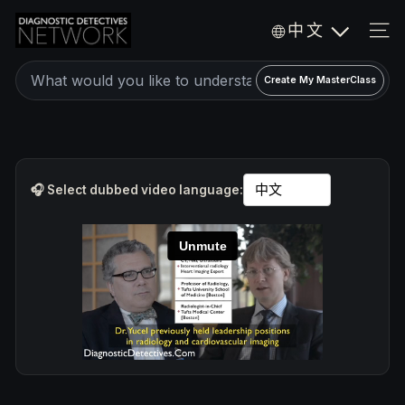
Skip
D
中文
to
i
SIT
a
content
Create
g
Create My MasterClass
a
n
o
personalized
s
expert
t
video
i
🎧 Select dubbed video language:
c
MasterClass
D
e
t
e
c
t
i
v