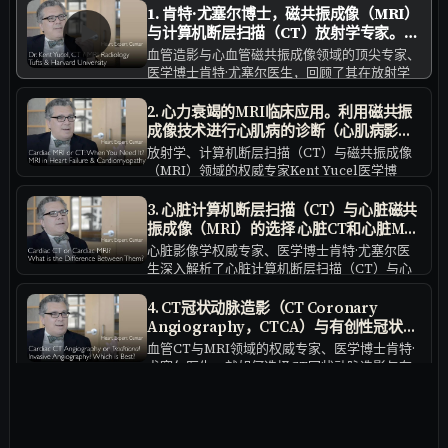
1. 肯特·尤塞尔博士，磁共振成像（MRI）
▶
与计算机断层扫描（CT）放射学专家。个
人简介。
血管造影与心血管磁共振成像领域的顶尖专家、
医学博士肯特·尤塞尔医生，回顾了其在放射学
领域的卓越职业生涯。他详细介绍了曾在多家顶
级医疗机构担任的领导职务，并深入探讨了先进
2. 心力衰竭的MRI临床应用。利用磁共振
成像技术的发展历程，着重强调了计算机断层扫
成像技术进行心肌病的诊断（心肌病影像
描（CT）与磁共振成像（MRI）在现代患者诊
学评估）。1
放射学、计算机断层扫描（CT）与磁共振成像
疗中的关键作用。
（MRI）领域的权威专家Kent Yucel医学博
士，深入解析了心脏MRI如何为心力衰竭和心肌
病的精准诊断提供关键支持。他探讨了在完成超
3. 心脏计算机断层扫描（CT）与心脏磁共
声心动图等初步检查后，何时需要进一步采用高
振成像（MRI）的选择 心脏CT和心脏MRI
级心血管成像技术。Kent Yucel博士指出，
是两种重要的心脏影像学检查手段，各自
心脏影像学权威专家、医学博士肯特·尤塞尔医
MRI在明确心肌疾病的具体病因方面具有显著优
具有独特的临床应用范围和适应症。 心脏
生深入解析了心脏计算机断层扫描（CT）与心
势。通过医疗二次意见验证MRI结果，有助于制
CT的主要适应症 冠状动脉钙化评分 冠状
脏磁共振成像（MRI）的核心区别。他系统阐述
定更优化的治疗方案。
动脉CTA，用于评估冠状动脉狭窄及斑块
了两类检查的临床适用场景：心脏CT在冠状动
4. CT冠状动脉造影（CT Coronary
特征 心脏结构与功能的初步评估 心包疾病
脉疾病评估中优势显著，而心脏MRI更精于心肌
Angiography，CTCA）与有创性冠状动
的诊断 心脏手术后或介入治疗后的随访评
功能与结构的分析。两种技术各具特色，实际应
脉造影（Invasive Coronary
血管CT与MRI领域的权威专家、医学博士肯特·
用需根据患者具体的心脏状况综合判断。
估
Angiography，ICA）是两种常用的冠状
尤塞尔医生，就如何选择CT冠状动脉造影与有
动脉成像技术。如何在这两者之间做出选
创冠状动脉造影进行了深入解析。他详细阐述了
择？
两项检查在临床应用中各自不可替代的价值。
5. 心脏计算机断层扫描（CT）的禁忌症包
CT血管造影作为一种高效的无创手段，适用于
括： 1
疑似但未确诊的冠状动脉疾病患者的评估。该检
心脏CT领域的权威专家、医学博士Kent Yucel