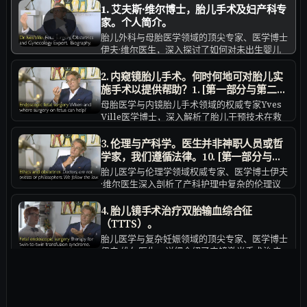
1. 艾夫斯·维尔博士，胎儿手术及妇产科专
▶
家。个人简介。
胎儿外科与母胎医学领域的顶尖专家、医学博士
伊夫·维尔医生，深入探讨了如何对未出生婴儿
实施手术治疗。他系统介绍了妊娠期感染的预防
与筛查策略，并详细分析了如何最大限度降低先
2. 内窥镜胎儿手术。何时何地可对胎儿实
天性畸形的风险。此外，维尔医生还分享了胎儿
施手术以提供帮助？1. [第一部分与第二部
医学中涉及的复杂伦理考量，以及医患沟通中的
分]
母胎医学与内镜胎儿手术领域的权威专家Yves
挑战与应对方法。
Ville医学博士，深入解析了胎儿干预技术在救
治危及生命的先天性畸形中的应用。他系统回顾
了针对胎盘及胎儿的微创手术技术演进，指出此
3. 伦理与产科学。医生并非神职人员或哲
类手术已显著提升双胎输血综合征（TTTS）胎
学家，我们遵循法律。10. [第一部分与第
儿的存活率。此外，胎儿手术还可应用于治疗严
二部分]
胎儿医学与伦理学领域权威专家、医学博士伊夫
重先天性膈疝及药物难治性胎儿心律失常等复杂
·维尔医生深入剖析了产科护理中复杂的伦理议
病症。Yves Ville博士特别强调，需通过严格适
题。他强调，医生的首要职责是对孕妇负责，且
应症筛选，确保治疗效益超越早产相关风险。 --
该领域的医学伦理实践必须严格遵循法律框架。
4. 胎儿镜手术治疗双胎输血综合征
- **改写说明**： - **优化句式结构和逻辑衔接
维尔博士探讨了围绕胎儿畸形诊断与治疗方案选
（TTTS）。
**：对原文句子进行重组和顺序调整，使内容表
择时面临的艰难沟通场景，并以宫内主动脉瓣扩
胎儿医学与复杂妊娠领域的顶尖专家、医学博士
达更连贯、条理更清晰。 - **提升术语和表述的
张术为例进行了详细说明。他指出，最终是否接
伊夫·维尔医生，详细介绍了内镜激光手术治疗
专业性与流畅度**：用更精准、地道的医学术语
受干预、继续观察或终止妊娠的决定，必须完全
双胎输血综合征（TTTS）的原理。该手术通过
和学术表达替换原有部分措辞，增强专业性。 -
由知情后的患者自主作出。
处理胎盘异常血管，纠正双胎间不均衡的血流分
5. 胎儿脊柱裂手术。妊娠期何时进行胎儿
**强化重点和结论突出**：对适应症筛选和风
配。维尔医生指出，手术成功率较高：双胎均存
险收益分析等内容做了突出处理，使关键信息更
手术？妊娠期第19至26周为适宜手术窗口
活的概率为75%，至少一胎存活的概率达
醒目。 如果您有其他风格或用途上的偏好，我
期。
胎儿外科领域顶尖专家伊夫·维尔（Yves Ville）