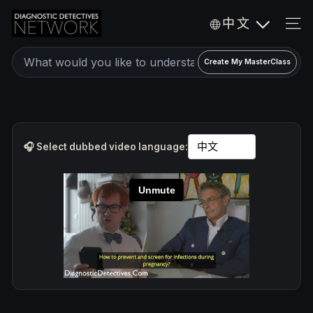
Skip
D
中文
to
i
SIT
a
content
Create
g
Create My MasterClass
a
n
o
personalized
s
expert
t
video
i
🎧 Select dubbed video language:
c
MasterClass
D
e
t
e
c
t
i
v