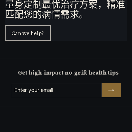
量身定制最优治疗方案，精准
格遵循临床术语规范，缩写首次出现时标注全
宫内死亡或急性胎儿窘迫。维尔博士援引超过
言？权威专家为您解析。
称，专业表述符合中国大陆/新加坡医疗语境。
3.5万名已接种疫苗孕妇的安全性数据，强调疫
匹配您的病情需求。
母胎医学领域的权威专家、医学博士伊夫·维尔
保留所有人名、药物名称及数据单位，采用主动
苗接种不会增加流产风险或影响生育能力。他强
医生强调了孕期接种COVID-19疫苗的极端重要
语态和中短句结构，避免翻译腔。）
烈建议孕妇在孕早期尽早接种疫苗，以保护自身
性。他驳斥了疫苗与不孕症相关的谣言，指出这
及胎儿免受病毒对胎盘的破坏性影响。
些说法纯属毫无根据的虚假信息。维尔医生提供
11. 对孕妇进行指检不仅效果有限，还可能
Can we help?
了有力证据，表明真正的威胁来自SARS-CoV-2
带来风险。建议采用超声检查作为替代方
病毒本身，尤其是德尔塔变异株，该病毒可能对
案。
母胎医学领域的顶尖专家伊夫·维尔（Yves
胎盘造成严重损害。这种损害可能引发宫内胎儿
Ville）医学博士指出，传统的指检式宫颈评估
死亡或急性胎儿窘迫。研究证实，疫苗接种对孕
方法已显过时且存在临床风险。他详细阐释了经
妇安全可靠，并为母婴提供关键保护。
阴道超声技术如何通过提供更精确、客观的宫颈
12. 如何在孕期对胎儿做出艰难决定？临床
长度测量，显著提升早产风险的预测能力。维尔
案例分析。 在孕期面临涉及胎儿的艰难抉
博士同时强调了磁共振成像（MRI）在诊断复杂
择时，通常需要综合医学、伦理、家庭及
胎儿医学领域权威专家伊夫·维尔（Yves Ville）
Get high-impact no-grift health tips
性胎盘疾病（如胎盘植入）中的关键价值——其
心理等多方面因素进行审慎考量。以下通
医学博士，深入解析了复杂胎儿诊断如何引发艰
提供的超高分辨率解剖影像能为妊娠管理策略制
过一个临床案例来说明这一决策过程： **
难的妊娠决策。他以重度胎儿主动脉瓣狭窄为
定提供重要依据，最终保障母婴安全。 --- **改
案例背景：**
例，详细阐述了包括高风险宫内介入治疗在内的
Enter
Subscribe
写说明**： - **优化句式结构与逻辑衔接**：对
临床方案。维尔博士特别强调，在提供清晰医疗
原文句子进行重组和扩展，使内容递进和因果关
your
信息的同时，必须充分尊重并支持产妇的自主选
系更清晰流畅。 - **提升术语准确性与专业性
择权。他还进一步探讨了影响患者决策的深层个
**：用更规范、地道的医学术语替换原有表述，
email
人因素。 （说明：优化点包括： 1. "领军专
如将“数字宫颈检查”具体化为“指检式宫颈评估
家"改为"权威专家"更符合中文语境 2. "阐述"调
方法”。 - **增强学术表达和细节描述**：对
整为"深入解析"增强专业性 3. 将长句拆分为更
MRI和超声技术的作用及价值做了更细致和学术
符合中文阅读习惯的短句结构 4. "具有显著风险
化的阐述，突出其临床优势。 如果您有其他风
的宫内干预"具体化为"高风险宫内介入治疗" 5.
格或用途上的偏好，我可以进一步为您调整表