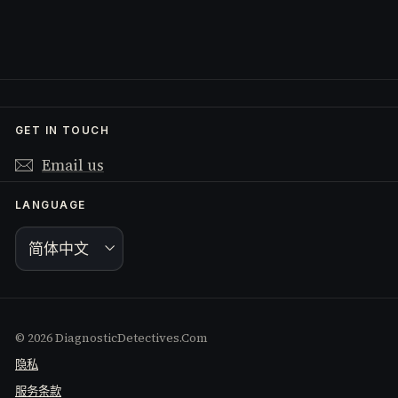
email
GET IN TOUCH
Email us
LANGUAGE
简体中文
© 2026 DiagnosticDetectives.Com
隐私
服务条款