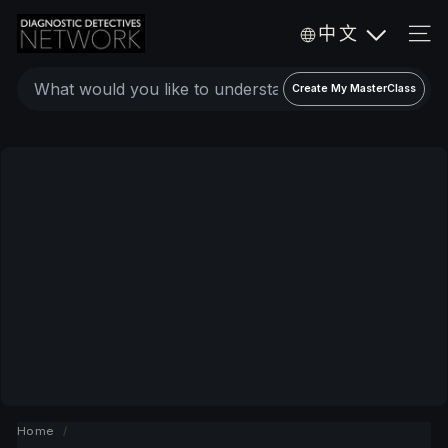
Skip
D
中文
to
i
SIT
a
content
Create
g
Create My MasterClass
a
n
o
personalized
s
expert
t
video
i
c
MasterClass
D
e
t
e
c
t
i
v
Home
/